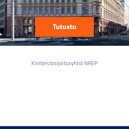
Tutustu
Kiinteistösijoitusyhtiö NREP