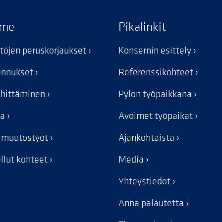
mme
Pikalinkit
stöjen peruskorjaukset
Konsernin esittely
kennukset
Referenssikohteet
ehittäminen
Pylon työpaikkana
ka
Avoimet työpaikat
n muutostyöt
Ajankohtaista
llut kohteet
Media
Yhteystiedot
Anna palautetta