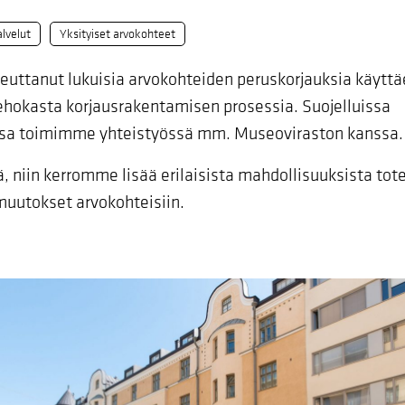
lvelut
Yksityiset arvokohteet
teuttanut lukuisia arvokohteiden peruskorjauksia käytt
hokasta korjausrakentamisen prosessia. Suojelluissa
ssa toimimme yhteistyössä mm. Museoviraston kanssa.
ä, niin kerromme lisää erilaisista mahdollisuuksista tot
uutokset arvokohteisiin.