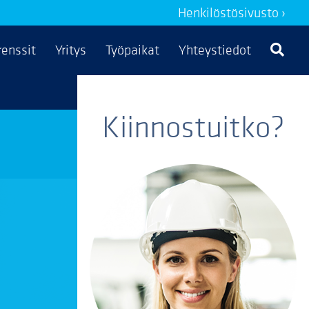
Henkilöstösivusto ›
renssit
Yritys
Työpaikat
Yhteystiedot
Kiinnostuitko?