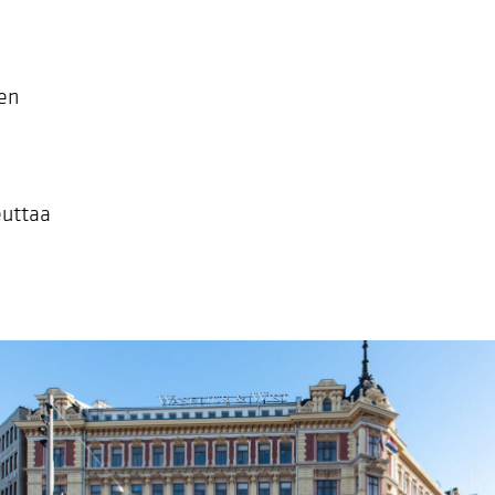
äen
euttaa