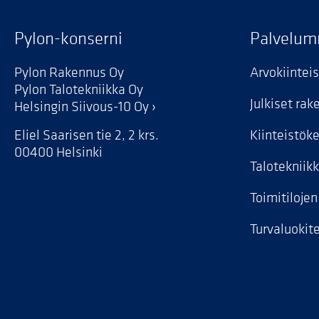
Pylon-konserni
Palvelu
Pylon Rakennus Oy
Arvokiintei
Pylon Talotekniikka Oy
Julkiset ra
Helsingin Siivous-10 Oy
Eliel Saarisen tie 2, 2 krs.
Kiinteistök
00400 Helsinki
Talotekniik
Toimitiloje
Turvaluokite