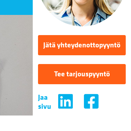
Jätä yhteydenottopyyntö
Tee tarjouspyyntö
Jaa
sivu