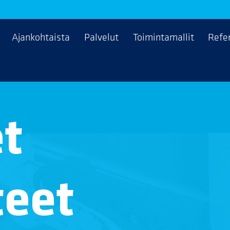
Ajankohtaista
Palvelut
Toimintamallit
Refe
et
teet