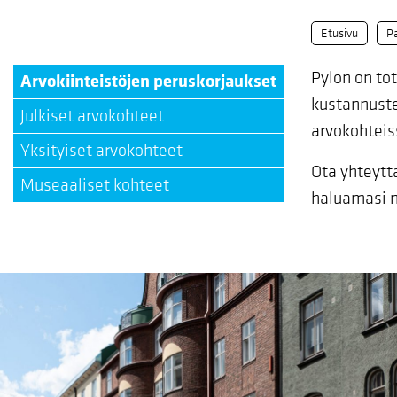
Etusivu
Pa
Pylon on to
Arvokiinteistöjen peruskorjaukset
kustannuste
Julkiset arvokohteet
arvokohtei
Yksityiset arvokohteet
Ota yhteytt
Museaaliset kohteet
haluamasi m