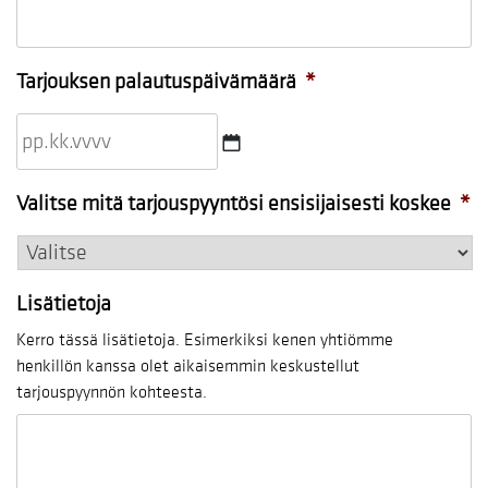
Tarjouksen palautuspäivämäärä
*
PP
Valitse mitä tarjouspyyntösi ensisijaisesti koskee
*
dot
KK
dot
Lisätietoja
VVVV
Kerro tässä lisätietoja. Esimerkiksi kenen yhtiömme
henkillön kanssa olet aikaisemmin keskustellut
tarjouspyynnön kohteesta.