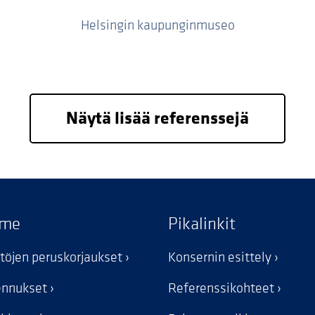
Helsingin kaupunginmuseo
Näytä lisää referenssejä
mme
Pikalinkit
stöjen peruskorjaukset
Konsernin esittely
kennukset
Referenssikohteet