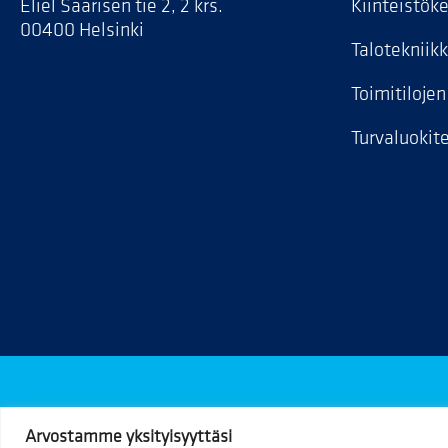
Eliel Saarisen tie 2, 2 krs.
Kiinteistök
00400 Helsinki
Talotekniik
Toimitiloje
Turvaluokite
Arvostamme yksityisyyttäsi