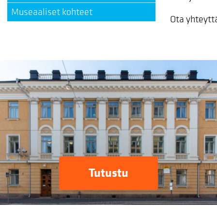
Museaaliset kohteet
Ota yhteytt
Tutustu