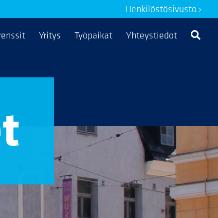
Henkilöstösivusto ›
renssit
Yritys
Työpaikat
Yhteystiedot
t