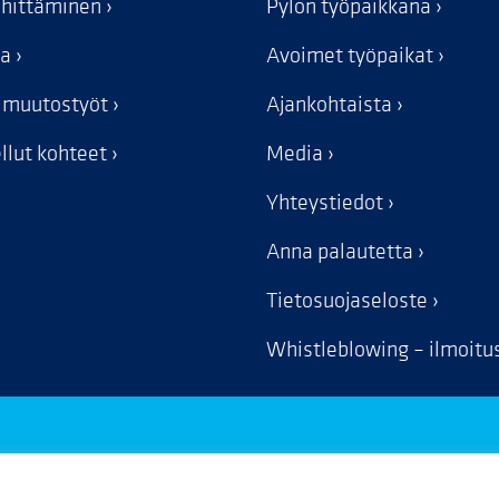
ehittäminen
Pylon työpaikkana
ka
Avoimet työpaikat
n muutostyöt
Ajankohtaista
llut kohteet
Media
Yhteystiedot
Anna palautetta
Tietosuojaseloste
Whistleblowing – ilmoit