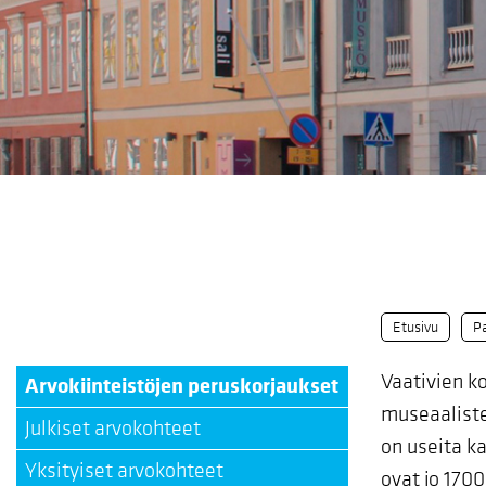
Etusivu
Pa
Vaativien k
Arvokiinteistöjen peruskorjaukset
museaaliste
Julkiset arvokohteet
on useita k
Yksityiset arvokohteet
ovat jo 1700