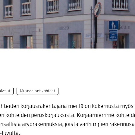
lvelut
Museaaliset kohteet
ohteiden korjausrakentajana meillä on kokemusta myös
n kohteiden peruskorjauksista. Korjaamiemme kohteid
ansallisia arvorakennuksia, joista vanhimpien rakennus
-luvulta.