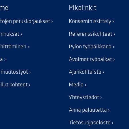
mme
Pikalinkit
stöjen peruskorjaukset
Konsernin esittely
kennukset
Referenssikohteet
ehittäminen
Pylon työpaikkana
ka
Avoimet työpaikat
n muutostyöt
Ajankohtaista
llut kohteet
Media
Yhteystiedot
Anna palautetta
Tietosuojaseloste