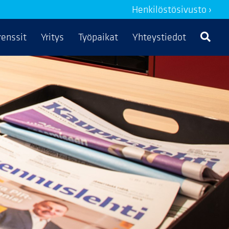
Henkilöstösivusto ›
renssit
Yritys
Työpaikat
Yhteystiedot