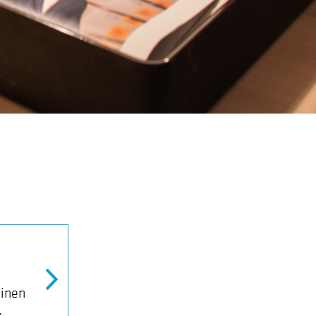
minen
…