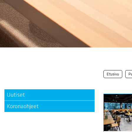
Etusivu
Pa
Uutiset
Koronaohjeet