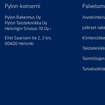
Pylon-konserni
Palvelu
Pylon Rakennus Oy
Arvokiintei
Pylon Talotekniikka Oy
Julkiset ra
Helsingin Siivous-10 Oy
Eliel Saarisen tie 2, 2 krs.
Kiinteistök
00400 Helsinki
Talotekniik
Toimitiloje
Turvaluokite