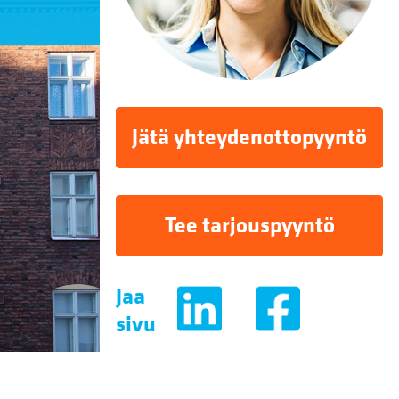
Jätä yhteydenottopyyntö
Tee tarjouspyyntö
Jaa
sivu