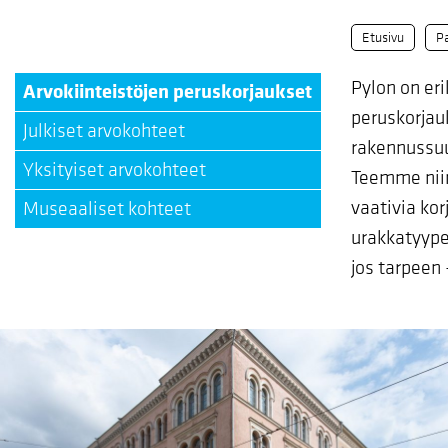
Etusivu
Pa
Pylon on eri
Arvokiinteistöjen peruskorjaukset
peruskorjau
Julkiset arvokohteet
rakennussuu
Yksityiset arvokohteet
Teemme niin
vaativia kor
Museaaliset kohteet
urakkatyype
jos tarpeen