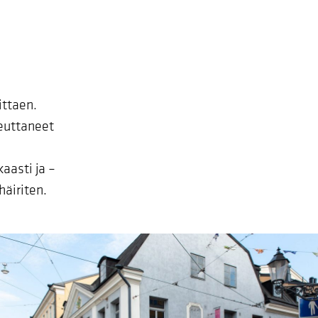
ittaen.
euttaneet
aasti ja –
äiriten.