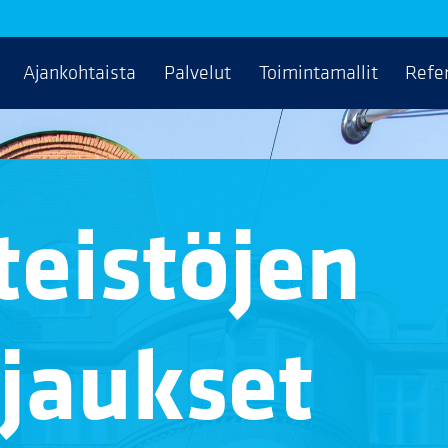
Ajankohtaista
Palvelut
Toimintamallit
Refe
teistöjen
jaukset