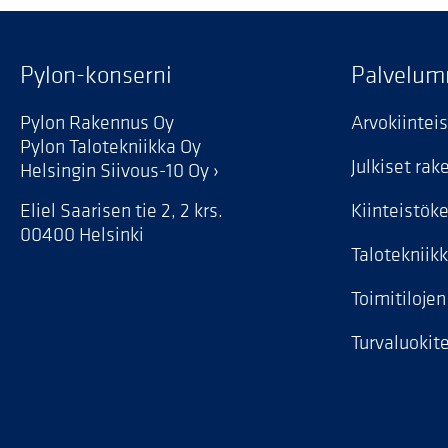
Pylon-konserni
Palvelu
Pylon Rakennus Oy
Arvokiintei
Pylon Talotekniikka Oy
Julkiset ra
Helsingin Siivous-10 Oy
Eliel Saarisen tie 2, 2 krs.
Kiinteistök
00400 Helsinki
Talotekniik
Toimitiloje
Turvaluokite