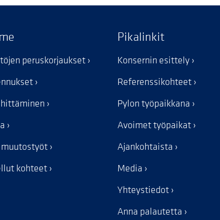
mme
Pikalinkit
stöjen peruskorjaukset
Konsernin esittely
kennukset
Referenssikohteet
ehittäminen
Pylon työpaikkana
ka
Avoimet työpaikat
n muutostyöt
Ajankohtaista
llut kohteet
Media
Yhteystiedot
Anna palautetta