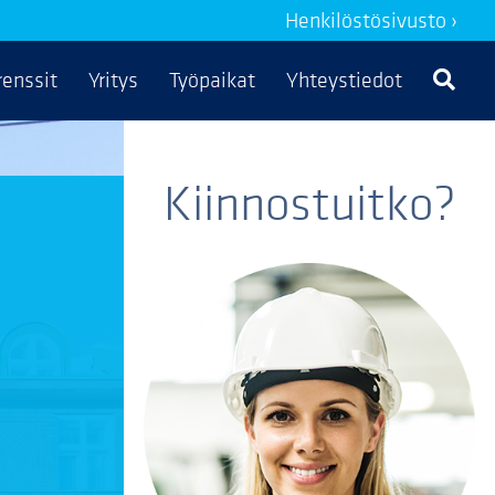
Henkilöstösivusto ›
renssit
Yritys
Työpaikat
Yhteystiedot
Kiinnostuitko?