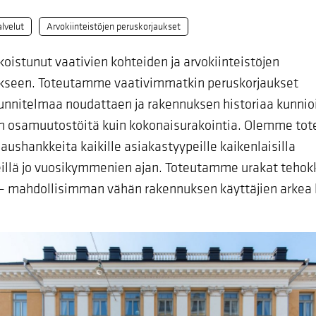
lvelut
Arvokiinteistöjen peruskorjaukset
koistunut vaativien kohteiden ja arvokiinteistöjen
kseen. Toteutamme vaativimmatkin peruskorjaukset
nnitelmaa noudattaen ja rakennuksen historiaa kunnio
 osamuutostöitä kuin kokonaisurakointia. Olemme tot
jaushankkeita kaikille asiakastyypeille kaikenlaisilla
illä jo vuosikymmenien ajan. Toteutamme urakat tehokk
 – mahdollisimman vähän rakennuksen käyttäjien arkea h