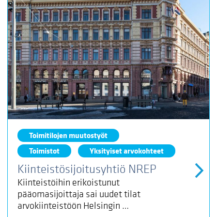
Toimitilojen muutostyöt
Toimistot
Yksityiset arvokohteet
Kiinteistösijoitusyhtiö NREP
Kiinteistöihin erikoistunut
pääomasijoittaja sai uudet tilat
arvokiinteistöön Helsingin …