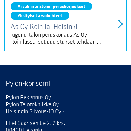
Arvokiinteistöjen peruskorjaukset
Yksityiset arvokohteet
As Oy Roinila, Helsinki
Jugend-talon peruskorjaus As Oy
Roinilassa isot uudistukset tehdään …
Pylon-konserni
Pylon Rakennus Oy
Pylon Talotekniikka Oy
Helsingin Siivous-10 Oy
Eliel Saarisen tie 2, 2 krs.
00400 Helsinki