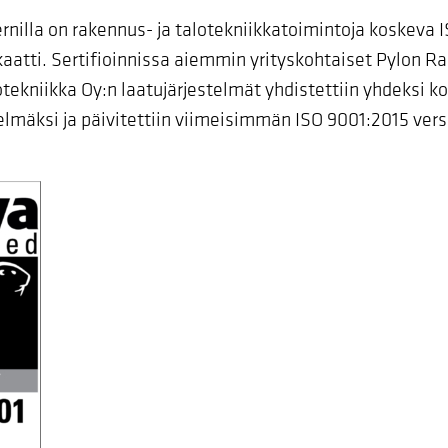
rnilla on rakennus- ja talotekniikkatoimintoja koskeva 
ikaatti. Sertifioinnissa aiemmin yrityskohtaiset Pylon R
otekniikka Oy:n laatujärjestelmät yhdistettiin yhdeksi k
telmäksi ja päivitettiin viimeisimmän ISO 9001:2015 vers