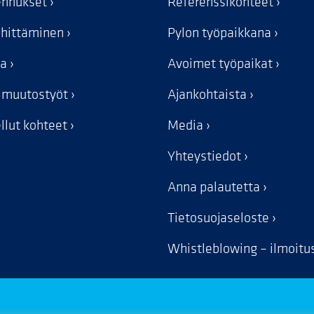
kennukset
Referenssikohteet
ehittäminen
Pylon työpaikkana
ka
Avoimet työpaikat
n muutostyöt
Ajankohtaista
llut kohteet
Media
Yhteystiedot
Anna palautetta
Tietosuojaseloste
Whistleblowing – ilmoit