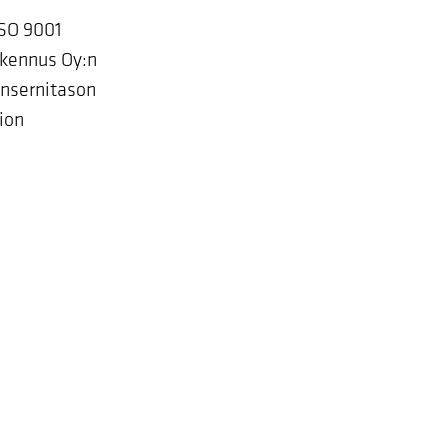
ISO 9001
akennus Oy:n
onsernitason
ion