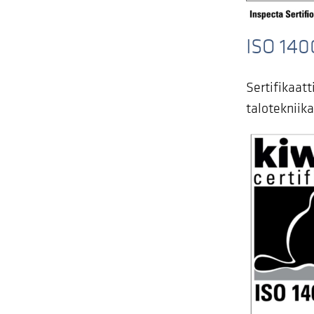
ISO 140
Sertifikaat
talotekniika