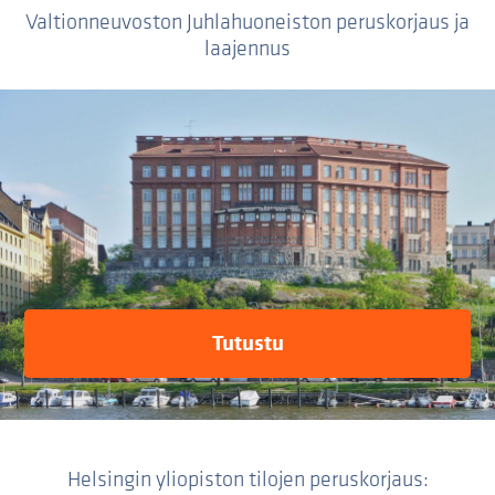
Valtionneuvoston Juhlahuoneiston peruskorjaus ja
laajennus
Tutustu
Helsingin yliopiston tilojen peruskorjaus: