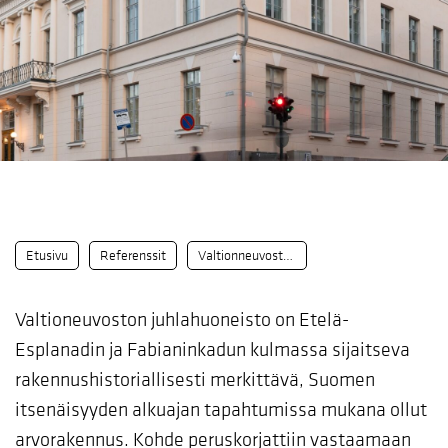
Etusivu
Referenssit
Valtionneuvoston Juhlahuoneiston peruskorjaus ja laajennus
Valtioneuvoston juhlahuoneisto on Etelä-
Esplanadin ja Fabianinkadun kulmassa sijaitseva
rakennushistoriallisesti merkittävä, Suomen
itsenäisyyden alkuajan tapahtumissa mukana ollut
arvorakennus. Kohde peruskorjattiin vastaamaan