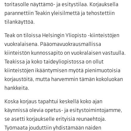
toritasolle näyttämö- ja esitystilaa. Korjauksella
parannettiin Teakin yleisilmettä ja tehostettiin
tilankäyttöä.
Teak on tiloissa Helsingin Yliopisto -kiinteistöjen
vuokralaisena. Pääomavuokrausmallissa
kiinteistön kunnossapito on vuokralaisen vastuulla.
Teakissa ja koko taideyliopistossa on ollut
kiinteistöjen ikääntymisen myötä pienimuotoisia
korjaustöitä, mutta harvemmin tämän kokoluokan
hankkeita.
Koska korjaus tapahtui keskellä koko ajan
käynnissä olevia opetus- ja esitystoimintojamme,
se asetti korjaukselle erityisiä reunaehtoja.
Työmaata jouduttiin yhdistämään näiden