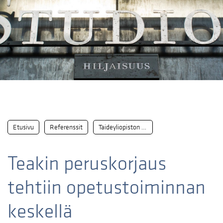
Etusivu
Referenssit
Taideyliopiston Teatterikorkeakoulu Teak
Teakin peruskorjaus
tehtiin opetustoiminnan
keskellä