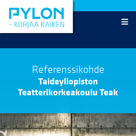
Siirry
sisältöön
– KORJAA KAIKEN
Referenssikohde
Taideyliopiston
Teatterikorkeakoulu Teak