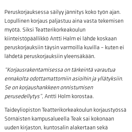
Peruskorjauksessa säilyy jännitys koko työn ajan.
Lopullinen korjaus paljastuu aina vasta tekemisen
myötä. Siksi Teatterikorkeakoulun
kiinteistöpäällikkö Antti Halm ei lähde koskaan
peruskorjauksiin täysin varmoilla kuvilla – kuten ei
lähdetä peruskorjauksiin yleensäkään.
“Korjausrakentamisessa on tärkeintä varautua
ennakolta odottamattomiin asioihin ja yllätyksiin.
Se on korjaushankkeen onnistumisen
perusedellytys”
, Antti Holm korostaa.
Taideyliopiston Teatterikorkeakoulun korjaustyössä
Sörnäisten kampusalueella Teak sai kokonaan
uuden kirjaston, kuntosalin alakertaan sekä