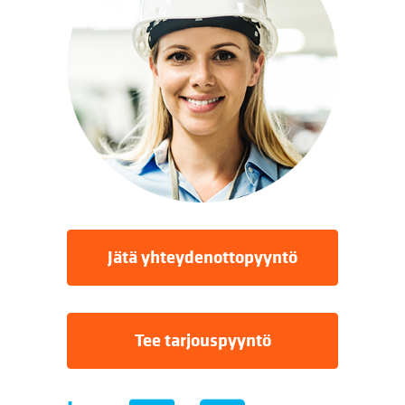
Jätä yhteydenottopyyntö
Tee tarjouspyyntö