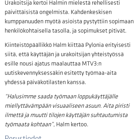
Urakoitsija kertoi Halmin mielestä rehellisesti
päivittäisistä ongelmista. Kahdenkeskisen
kumppanuuden myötä asioista pystyttiin sopimaan
henkilökohtaisella tasolla, ja sopimukset pitivät.
Kiinteistöpäällikkö Halm kiittää Pylonia erityisesti
siitä, että käyttäjän ja urakoitsijan yhteistyössä
esille nousi ajatus maalauttaa MTV3:n
uutiskevennyksessäkin esitetty työmaa-aita
yhdessä päiväkotilasten kanssa.
“Halusimme saada työmaan loppukäyttäjälle
miellyttävämpään visuaaliseen asuun. Aita piristi
ilmettä ja muutti tilojen käyttäjän suhtautumista
työmaata kohtaan”
, Halm kertoo.
Perustiedot