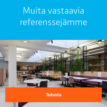
Muita vastaavia
referenssejämme
Tutustu