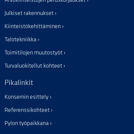
Arvokiinteistöjen peruskorjaukset
Julkiset rakennukset
Kiinteistökehittäminen
Talotekniikka
Toimitilojen muutostyöt
Turvaluokitellut kohteet
Pikalinkit
Konsernin esittely
Referenssikohteet
Pylon työpaikkana