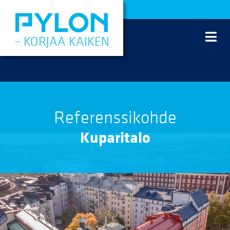
Siirry
sisältöön
– KORJAA KAIKEN
Referenssikohde
Kuparitalo