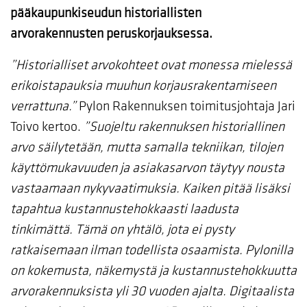
pääkaupunkiseudun historiallisten
arvorakennusten peruskorjauksessa.
”Historialliset arvokohteet ovat monessa mielessä
erikoistapauksia muuhun korjausrakentamiseen
verrattuna.”
Pylon Rakennuksen toimitusjohtaja Jari
Toivo kertoo.
”Suojeltu rakennuksen historiallinen
arvo säilytetään, mutta samalla tekniikan, tilojen
käyttömukavuuden ja asiakasarvon täytyy nousta
vastaamaan nykyvaatimuksia. Kaiken pitää lisäksi
tapahtua kustannustehokkaasti laadusta
tinkimättä. Tämä on yhtälö, jota ei pysty
ratkaisemaan ilman todellista osaamista. Pylonilla
on kokemusta, näkemystä ja kustannustehokkuutta
arvorakennuksista yli 30 vuoden ajalta. Digitaalista