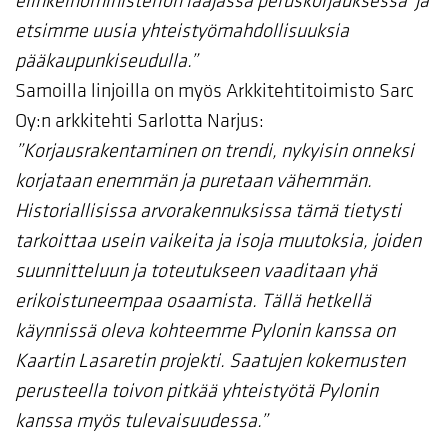
elinkeinoministeriön laajassa peruskorjauksessa ja
etsimme uusia yhteistyömahdollisuuksia
pääkaupunkiseudulla.”
Samoilla linjoilla on myös Arkkitehtitoimisto Sarc
Oy:n arkkitehti Sarlotta Narjus:
”Korjausrakentaminen on trendi, nykyisin onneksi
korjataan enemmän ja puretaan vähemmän.
Historiallisissa arvorakennuksissa tämä tietysti
tarkoittaa usein vaikeita ja isoja muutoksia, joiden
suunnitteluun ja toteutukseen vaaditaan yhä
erikoistuneempaa osaamista. Tällä hetkellä
käynnissä oleva kohteemme Pylonin kanssa on
Kaartin Lasaretin projekti. Saatujen kokemusten
perusteella toivon pitkää yhteistyötä Pylonin
kanssa myös tulevaisuudessa.”