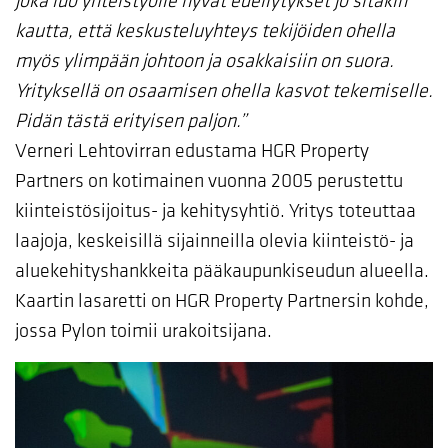
joka luo yhteistyölle hyvät edellytykset jo sitäkin
kautta, että keskusteluyhteys tekijöiden ohella
myös ylimpään johtoon ja osakkaisiin on suora.
Yrityksellä on osaamisen ohella kasvot tekemiselle.
Pidän tästä erityisen paljon.”
Verneri Lehtovirran edustama HGR Property
Partners on kotimainen vuonna 2005 perustettu
kiinteistösijoitus- ja kehitysyhtiö. Yritys toteuttaa
laajoja, keskeisillä sijainneilla olevia kiinteistö- ja
aluekehityshankkeita pääkaupunkiseudun alueella.
Kaartin lasaretti on HGR Property Partnersin kohde,
jossa Pylon toimii urakoitsijana.