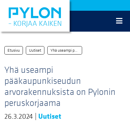
Siirry
sisältöön
– KORJAA KAIKEN
Etusivu
Uutiset
Yhä useampi pääkaupunkiseudun arvorakennuksista on Pylonin peruskorjaama
Yhä useampi
pääkaupunkiseudun
arvorakennuksista on Pylonin
peruskorjaama
26.3.2024
|
Uutiset