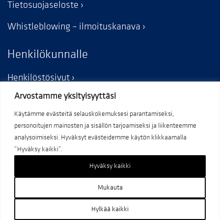
Tietosuojaseloste
Whistleblowing – ilmoituskanava
Henkilökunnalle
Henkilöstösivut
Arvostamme yksityisyyttäsi
Käytämme evästeitä selauskokemuksesi parantamiseksi,
personoitujen mainosten ja sisällön tarjoamiseksi ja liikenteemme
analysoimiseksi. Hyväksyt evästeidemme käytön klikkaamalla
”Hyväksy kaikki”.
Hyväksy kaikki
Mukauta
– KORJAA KAIKEN
Hylkää kaikki