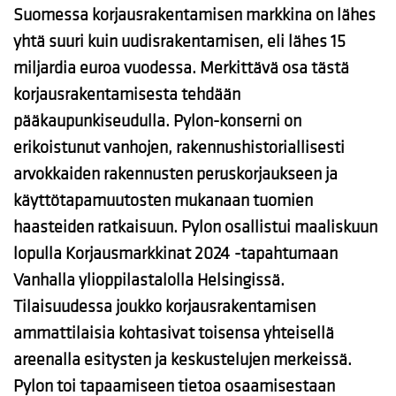
Suomessa korjausrakentamisen markkina on lähes
yhtä suuri kuin uudisrakentamisen, eli lähes 15
miljardia euroa vuodessa. Merkittävä osa tästä
korjausrakentamisesta tehdään
pääkaupunkiseudulla. Pylon-konserni on
erikoistunut vanhojen, rakennushistoriallisesti
arvokkaiden rakennusten peruskorjaukseen ja
käyttötapamuutosten mukanaan tuomien
haasteiden ratkaisuun. Pylon osallistui maaliskuun
lopulla Korjausmarkkinat 2024 -tapahtumaan
Vanhalla ylioppilastalolla Helsingissä.
Tilaisuudessa joukko korjausrakentamisen
ammattilaisia kohtasivat toisensa yhteisellä
areenalla esitysten ja keskustelujen merkeissä.
Pylon toi tapaamiseen tietoa osaamisestaan