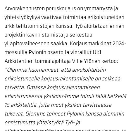
Arvorakennusten peruskorjaus on ymmärrystä ja
yhteistyökykyä vaativaa toimintaa erikoistuneiden
arkkitehtitoimistojen kanssa. Työ aloitetaan ennen
projektin käynnistämistä ja se kestää
ylläpitovaiheeseen saakka. Korjausmarkkinat 2024-
messuilla Pylonin osastolla vieraillut UKI
Arkkitehtien toimialajohtaja Ville Ylönen kertoo:
”Olemme huomanneet, että arvokohteisiin
erikoistuneelle korjausrakentamiselle on selkeää
tarvetta. Omassa korjausrakentamiseen
erikoistuneessa yksikössämme toimii tällä hetkellä
15 arkkitehtiä, joita muut yksiköt tarvittaessa
tukevat. Olemme tehneet Pylonin kanssa aiemmin
onnistunutta yhteistyötä Työ- ja