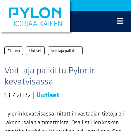
Siirry
sisältöön
– KORJAA KAIKEN
Etusivu
Uutiset
Voittaja palkittu Pylonin kevätvisassa
Voittaja palkittu Pylonin
kevätvisassa
13.7.2022
|
Uutiset
Pylonin kevätvisassa mitattiin vastaajan tietoja eri
rakennusalan ammatteista. Osallistujien kesken