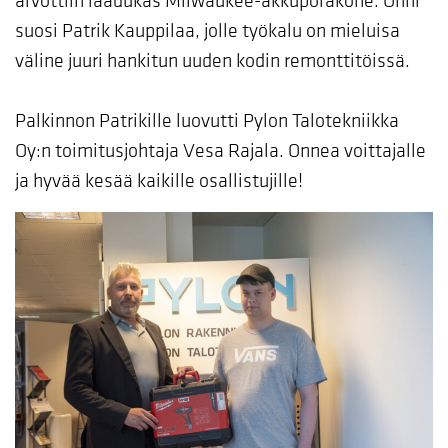
arvottiin laadukas Milwaukee-akkuporakone. Onni
suosi Patrik Kauppilaa, jolle työkalu on mieluisa
väline juuri hankitun uuden kodin remonttitöissä.
Palkinnon Patrikille luovutti Pylon Talotekniikka
Oy:n toimitusjohtaja Vesa Rajala. Onnea voittajalle
ja hyvää kesää kaikille osallistujille!