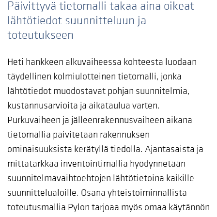
Päivittyvä tietomalli takaa aina oikeat
lähtötiedot suunnitteluun ja
toteutukseen
Heti hankkeen alkuvaiheessa kohteesta luodaan
täydellinen kolmiulotteinen tietomalli, jonka
lähtötiedot muodostavat pohjan suunnitelmia,
kustannusarvioita ja aikataulua varten.
Purkuvaiheen ja jälleenrakennusvaiheen aikana
tietomallia päivitetään rakennuksen
ominaisuuksista kerätyllä tiedolla. Ajantasaista ja
mittatarkkaa inventointimallia hyödynnetään
suunnitelmavaihtoehtojen lähtötietoina kaikille
suunnittelualoille. Osana yhteistoiminnallista
toteutusmallia Pylon tarjoaa myös omaa käytännön