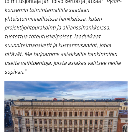
toimitusjohtaja Jari Toivo kertoo ja jatkaa
: ”Pylon-
konsernin toimintamallilla saadaan
yhteistoiminnallisissa hankkeissa, kuten
projektijohtourakointi ja allianssihankkeissa,
tuotettua toteutuskelpoiset, laadukkaat
suunnitelmapaketit ja kustannusarviot, jotka
pitävät. Me tarjoamme asiakkaille hankintoihin
useita vaihtoehtoja, joista asiakas valitsee heille
sopivan.”