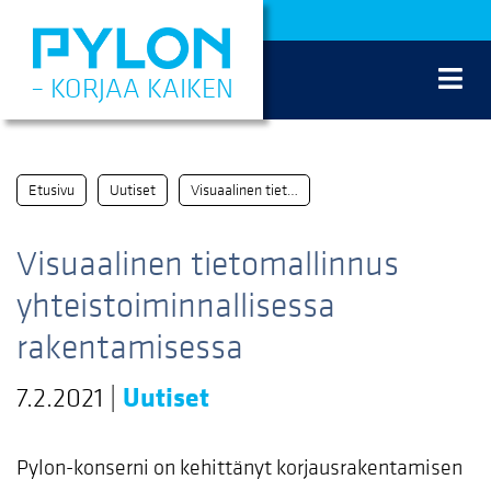
Siirry
sisältöön
– KORJAA KAIKEN
Etusivu
Uutiset
Visuaalinen tietomallinnus yhteistoiminnallisessa rakentamisessa
Visuaalinen tietomallinnus
yhteistoiminnallisessa
rakentamisessa
7.2.2021
|
Uutiset
Pylon-konserni on kehittänyt korjausrakentamisen