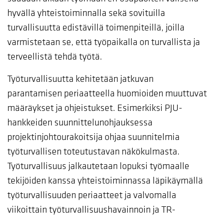
hyvällä yhteistoiminnalla sekä sovituilla
turvallisuutta edistävillä toimenpiteillä, joilla
varmistetaan se, että työpaikalla on turvallista ja
terveellistä tehdä työtä.
Työturvallisuutta kehitetään jatkuvan
parantamisen periaatteella huomioiden muuttuvat
määräykset ja ohjeistukset. Esimerkiksi PJU-
hankkeiden suunnittelunohjauksessa
projektinjohtourakoitsija ohjaa suunnitelmia
työturvallisen toteutustavan näkökulmasta.
Työturvallisuus jalkautetaan lopuksi työmaalle
tekijöiden kanssa yhteistoiminnassa läpikäymällä
työturvallisuuden periaatteet ja valvomalla
viikoittain työturvallisuushavainnoin ja TR-