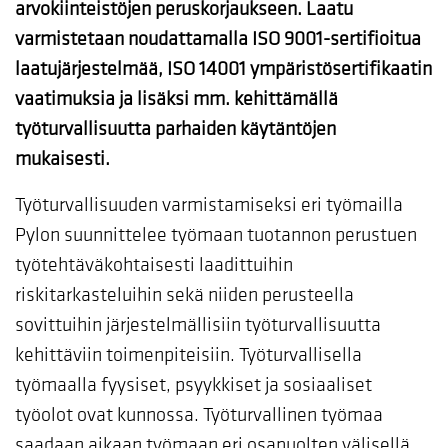
arvokiinteistöjen peruskorjaukseen. Laatu
varmistetaan noudattamalla ISO 9001-sertifioitua
laatujärjestelmää, ISO 14001 ympäristösertifikaatin
vaatimuksia ja lisäksi mm. kehittämällä
työturvallisuutta parhaiden käytäntöjen
mukaisesti.
Työturvallisuuden varmistamiseksi eri työmailla
Pylon suunnittelee työmaan tuotannon perustuen
työtehtäväkohtaisesti laadittuihin
riskitarkasteluihin sekä niiden perusteella
sovittuihin järjestelmällisiin työturvallisuutta
kehittäviin toimenpiteisiin. Työturvallisella
työmaalla fyysiset, psyykkiset ja sosiaaliset
työolot ovat kunnossa. Työturvallinen työmaa
saadaan aikaan työmaan eri osapuolten välisellä