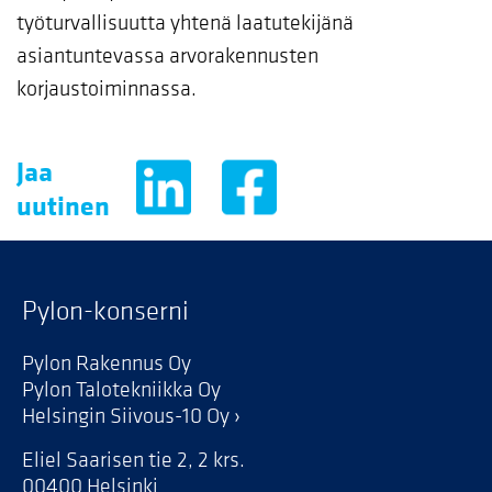
työturvallisuutta yhtenä laatutekijänä
asiantuntevassa arvorakennusten
korjaustoiminnassa.
Jaa
uutinen
Pylon-konserni
Pylon Rakennus Oy
Pylon Talotekniikka Oy
Helsingin Siivous-10 Oy
Eliel Saarisen tie 2, 2 krs.
00400 Helsinki