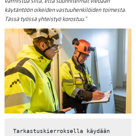
varmistua siitä, että suunnitelmat viedään
käytäntöön oikeiden vastuuhenkilöiden toimesta.
Tässä työssä yhteistyö korostuu.
”
Tarkastuskierroksella käydään 