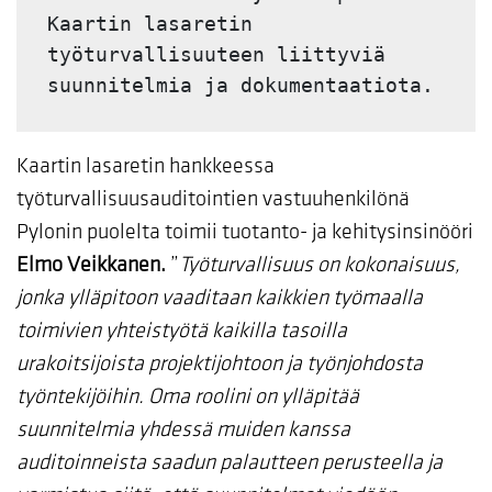
Kaartin lasaretin 
työturvallisuuteen liittyviä 
suunnitelmia ja dokumentaatiota.
Kaartin lasaretin hankkeessa
työturvallisuusauditointien vastuuhenkilönä
Pylonin puolelta toimii tuotanto- ja kehitysinsinööri
Elmo Veikkanen.
”
Työturvallisuus on kokonaisuus,
jonka ylläpitoon vaaditaan kaikkien työmaalla
toimivien yhteistyötä kaikilla tasoilla
urakoitsijoista projektijohtoon ja työnjohdosta
työntekijöihin. Oma roolini on ylläpitää
suunnitelmia yhdessä muiden kanssa
auditoinneista saadun palautteen perusteella ja