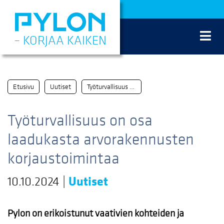
Siirry
sisältöön
– KORJAA KAIKEN
Etusivu
Uutiset
Työturvallisuus on osa laadukasta arvorakennusten korjaustoimintaa
Työturvallisuus on osa
laadukasta arvorakennusten
korjaustoimintaa
10.10.2024
|
Uutiset
Pylon on erikoistunut vaativien kohteiden ja