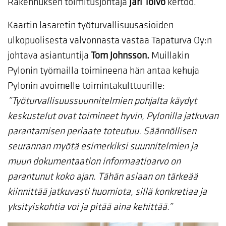
Rakennuksen toimitusjohtaja
Jari Toivo
kertoo.
Kaartin lasaretin työturvallisuusasioiden
ulkopuolisesta valvonnasta vastaa Tapaturva Oy:n
johtava asiantuntija
Tom Johnsson.
Muillakin
Pylonin työmailla toimineena hän antaa kehuja
Pylonin avoimelle toimintakulttuurille:
”Työturvallisuussuunnitelmien pohjalta käydyt
keskustelut ovat toimineet hyvin, Pylonilla jatkuvan
parantamisen periaate toteutuu. Säännöllisen
seurannan myötä esimerkiksi suunnitelmien ja
muun dokumentaation informaatioarvo on
parantunut koko ajan. Tähän asiaan on tärkeää
kiinnittää jatkuvasti huomiota, sillä konkretiaa ja
yksityiskohtia voi ja pitää aina kehittää.”