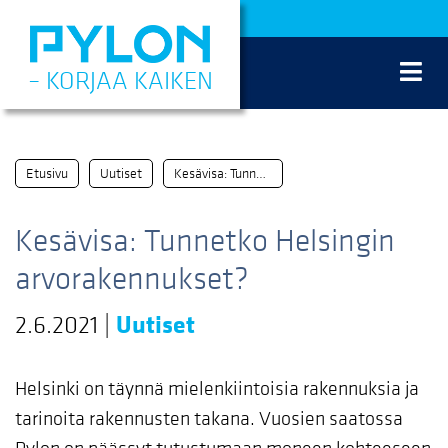
Siirry
sisältöön
– KORJAA KAIKEN
Etusivu
Uutiset
Kesävisa: Tunnetko Helsingin arvorakennukset?
Kesävisa: Tunnetko Helsingin
arvorakennukset?
2.6.2021
|
Uutiset
Helsinki on täynnä mielenkiintoisia rakennuksia ja
tarinoita rakennusten takana. Vuosien saatossa