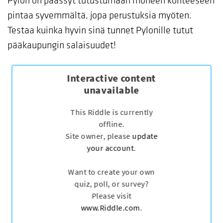
Pylon on päässyt tutustumaan moneen kohteeseen
pintaa syvemmältä, jopa perustuksia myöten.
Testaa kuinka hyvin sinä tunnet Pylonille tutut
pääkaupungin salaisuudet!