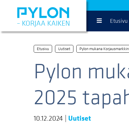
Siirry
sisältöön
Etusivu
– KORJAA KAIKEN
Etusivu
Uutiset
Pylon mukana Korjausmarkki
Pylon muk
2025 tapa
10.12.2024
|
Uutiset