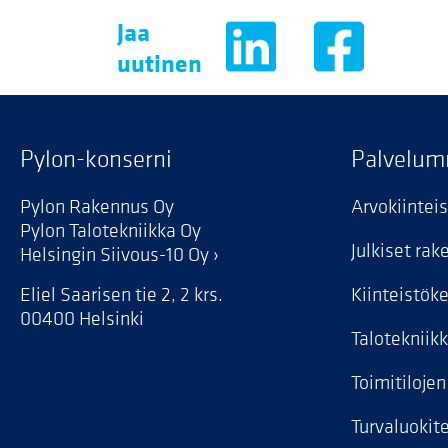
Jaa
uutinen
Pylon-konserni
Palvelu
Pylon Rakennus Oy
Arvokiintei
Pylon Talotekniikka Oy
Julkiset ra
Helsingin Siivous-10 Oy
Eliel Saarisen tie 2, 2 krs.
Kiinteistök
00400 Helsinki
Talotekniik
Toimitiloje
Turvaluokite