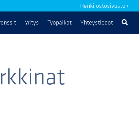
Henkilöstösivusto ›
renssit
Yritys
Työpaikat
Yhteystiedot
rkkinat