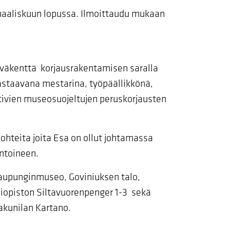
aaliskuun lopussa. Ilmoittaudu mukaan
äväkenttä korjausrakentamisen saralla
astaavana mestarina, työpäällikkönä,
ativien museosuojeltujen peruskorjausten
kohteita joita Esa on ollut johtamassa
intoineen.
Kaupunginmuseo, Goviniuksen talo,
liopiston Siltavuorenpenger 1-3 sekä
akunilan Kartano.