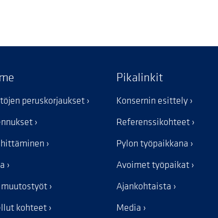
mme
Pikalinkit
stöjen peruskorjaukset
Konsernin esittely
kennukset
Referenssikohteet
ehittäminen
Pylon työpaikkana
ka
Avoimet työpaikat
n muutostyöt
Ajankohtaista
llut kohteet
Media