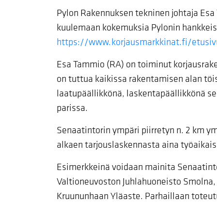
Pylon Rakennuksen tekninen johtaja Es
kuulemaan kokemuksia Pylonin hankkeis
https://www.korjausmarkkinat.fi/etusi
Esa Tammio (RA) on toiminut korjausrake
on tuttua kaikissa rakentamisen alan tö
laatupäällikkönä, laskentapäällikkönä s
parissa.
Senaatintorin ympäri piirretyn n. 2 km ym
alkaen tarjouslaskennasta aina työaika
Esimerkkeinä voidaan mainita Senaatinto
Valtioneuvoston Juhlahuoneisto Smolna, T
Kruununhaan Yläaste. Parhaillaan toteut