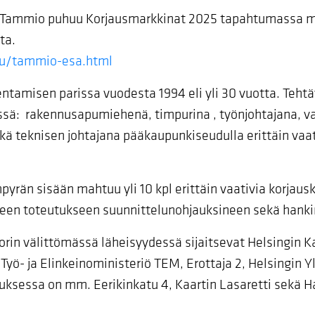
a Tammio puhuu Korjausmarkkinat 2025 tapahtumassa m
ta.
vu/tammio-esa.html
ntamisen parissa vuodesta 1994 eli yli 30 vuotta. Teht
issä: rakennusapumiehenä, timpurina , työnjohtajana, v
ekä teknisen johtajana pääkaupunkiseudulla erittäin va
pyrän sisään mahtuu yli 10 kpl erittäin vaativia korjaus
iseen toteutukseen suunnittelunohjauksineen sekä hank
rin välittömässä läheisyydessä sijaitsevat Helsingin 
yö- ja Elinkeinoministeriö TEM, Erottaja 2, Helsingin Y
uksessa on mm. Eerikinkatu 4, Kaartin Lasaretti sekä H