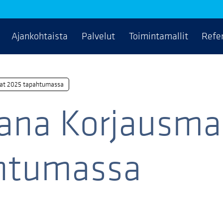
Ajankohtaista
Palvelut
Toimintamallit
Refe
nat 2025 tapahtumassa
ana Korjausma
htumassa