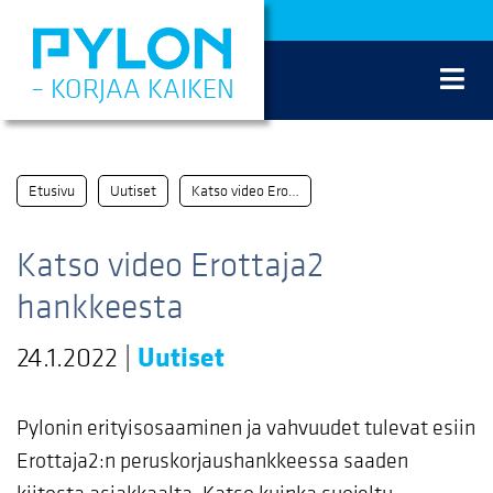
Siirry
sisältöön
– KORJAA KAIKEN
Etusivu
Uutiset
Katso video Erottaja2 hankkeesta
Katso video Erottaja2
hankkeesta
24.1.2022
|
Uutiset
Pylonin erityisosaaminen ja vahvuudet tulevat esiin
Erottaja2:n peruskorjaushankkeessa saaden