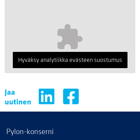
Hyväksy analytiikka evästeen suostumus
Jaa
uutinen
Pylon-konserni