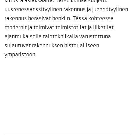
kiitosta asiakkaalta. Katso kuinka suojeltu
uusrenessanssityylinen rakennus ja jugendtyylinen
rakennus heräsivät henkiin. Tässä kohteessa
modernit ja toimivat toimistotilat ja liiketilat
ajanmukaisella talotekniikalla varustettuna
sulautuvat rakennuksen historialliseen
ympäristöön.