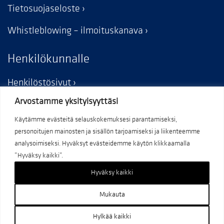
Tietosuojaseloste
Whistleblowing – ilmoituskanava
Henkilökunnalle
Henkilöstösivut
Arvostamme yksityisyyttäsi
Käytämme evästeitä selauskokemuksesi parantamiseksi,
personoitujen mainosten ja sisällön tarjoamiseksi ja liikenteemme
analysoimiseksi. Hyväksyt evästeidemme käytön klikkaamalla
”Hyväksy kaikki”.
Hyväksy kaikki
Mukauta
– KORJAA KAIKEN
Hylkää kaikki