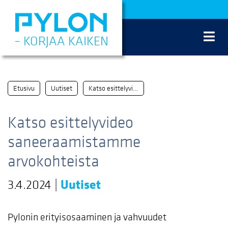
Siirry
sisältöön
– KORJAA KAIKEN
Etusivu
Uutiset
Katso esittelyvideo saneeraamistamme arvokohteista
Katso esittelyvideo
saneeraamistamme
arvokohteista
3.4.2024
|
Uutiset
Pylonin erityisosaaminen ja vahvuudet