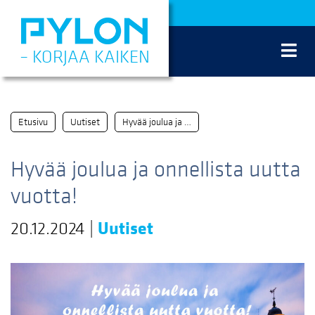
Siirry
sisältöön
– KORJAA KAIKEN
Etusivu
Uutiset
Hyvää joulua ja onnellista uutta vuotta!
Hyvää joulua ja onnellista uutta
vuotta!
20.12.2024
|
Uutiset