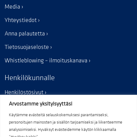
Media
Yhteystiedot
Anna palautetta
Tietosuojaseloste
Whistleblowing – ilmoituskanava
Henkilökunnalle
Henkilöstösivut
Arvostamme yksityisyyttäsi
Käytämme evästeitä selauskokemuksesi parantamiseksi,
personoitujen mainosten ja sisällön tarjoamiseksi ja liikenteemme
analysoimiseksi. Hyväksyt evästeidemme käytön klikkaamalla
”Hyväksy kaikki”.