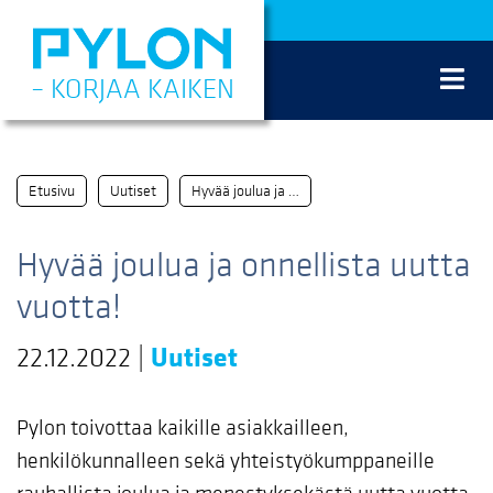
Siirry
sisältöön
– KORJAA KAIKEN
Etusivu
Uutiset
Hyvää joulua ja onnellista uutta vuotta!
Hyvää joulua ja onnellista uutta
vuotta!
22.12.2022
|
Uutiset
Pylon toivottaa kaikille asiakkailleen,
henkilökunnalleen sekä yhteistyökumppaneille