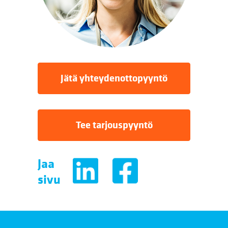
Jätä yhteydenottopyyntö
Tee tarjouspyyntö
Jaa
sivu