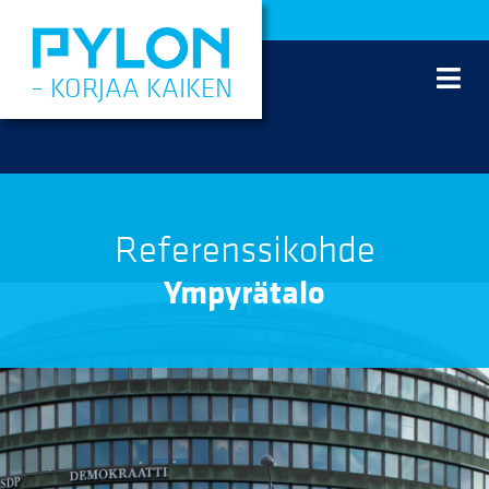
Siirry
sisältöön
– KORJAA KAIKEN
Referenssikohde
Ympyrätalo