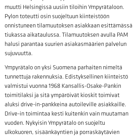
muutti Helsingissä uusiin tiloihin Ympyrätaloon.
Pylon toteutti osin suojeltuun kiinteistöön
onnistuneen tilamuutoksen asiakkaan esittämässä
tiukassa aikataulussa. Tilamuutoksen avulla PAM
halusi parantaa suurien asiakasmäärien palvelun
sujuvuutta.
Ympyrätalo on yksi Suomena parhaiten nimeltä
tunnettuja rakennuksia. Edistyksellinen kiinteistö
valmistui vuonna 1968 Kansallis-Osake-Pankin
toimitilaksi ja sitä ympäröivät kioskit toimivat
aluksi drive-in-pankkeina autoileville asiakkaille.
Drive-in toimintaa kesti kuitenkin vain muutaman
vuoden. Nykyisin Ympyrätalo on suojeltu
ulkokuoren, sisäänkäyntien ja porraskäytävien