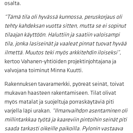
osalta.
“Tämä tila oli hyvässä kunnossa, peruskorjaus oli
tehty kahdeksan vuotta sitten, mutta se ei sopinut
tilaajan käyttöön. Haluttiin ja saatiin valoisampi
tila, jonka lasiseinät ja vaaleat pinnat tuovat hyvää
ilmettä. Muutos teki myös arkkitehdin iloiseksi”
,
kertoo Vahanen-yhtiöiden projektinjohtajana ja
valvojana toiminut Minna Kuutti.
Rakennuksen tavaramerkki, pyöreät seinät, toivat
mukavan haasteen rakentamiseen. Tilat olivat
myös matalat ja suojeltuja porraskäytäviä piti
varjella läpi urakan.
“Ilmanvaihdon asentaminen oli
millintarkkaa työtä ja kaareviin pintoihin seinät piti
saada tarkasti oikeille paikoilla. Pylonin vastaava