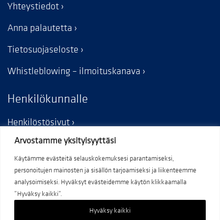
Yhteystiedot
Anna palautetta
Tietosuojaseloste
Whistleblowing – ilmoituskanava
Henkilökunnalle
Henkilöstösivut
Arvostamme yksityisyyttäsi
Käytämme evästeitä selauskokemuksesi parantamiseksi,
personoitujen mainosten ja sisällön tarjoamiseksi ja liikenteemme
analysoimiseksi. Hyväksyt evästeidemme käytön klikkaamalla
”Hyväksy kaikki”.
Hyväksy kaikki