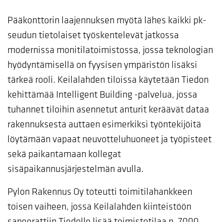
Pääkonttorin laajennuksen myötä lähes kaikki pk-
seudun tietolaiset työskentelevät jatkossa
modernissa monitilatoimistossa, jossa teknologian
hyödyntämisellä on fyysisen ympäristön lisäksi
tärkeä rooli. Keilalahden tiloissa käytetään Tiedon
kehittämää Intelligent Building -palvelua, jossa
tuhannet tiloihin asennetut anturit keräävät dataa
rakennuksesta auttaen esimerkiksi työntekijöitä
löytämään vapaat neuvotteluhuoneet ja työpisteet
sekä paikantamaan kollegat
sisäpaikannusjärjestelmän avulla.
Pylon Rakennus Oy toteutti toimitilahankkeen
toisen vaiheen, jossa Keilalahden kiinteistöön
saneerattiin Tiedolle lisää toimistotilaa n. 7000