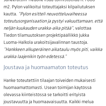
m2. Pylon valikoitui toteuttajaksi kilpailutuksen
kautta.
”Pylon esitteli neuvotteluvaiheessa
toteutusorganisaation ja pystyi vakuuttamaan, että
neljän kuukauden urakka-aika pitää”
, valottaa
Tiedon tilamuutoksen projektipäällikkö Jukka
Luoma-Halkola urakoitsijavalinnan taustoja.
”Hankkeen alkuperäinen aikataulu myös piti, vaikka
urakka laajenikin työn edetessä.”
Joustava ja huomaamaton toteutus
Hanke toteutettiin tilaajan toiveiden mukaisesti
huomaamattomasti. Usean toimijan käytössä
olevassa kiinteistössä se tarkoitti erityistä
joustavuutta ja huomaavaisuutta. Kaikki melua