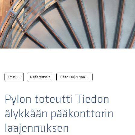
Etusivu
Referenssit
Tieto Oyj:n pääkonttori
Pylon toteutti Tiedon
älykkään pääkonttorin
laajennuksen