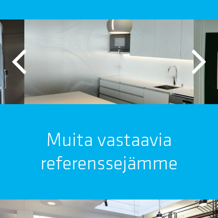
Muita vastaavia
referenssejämme