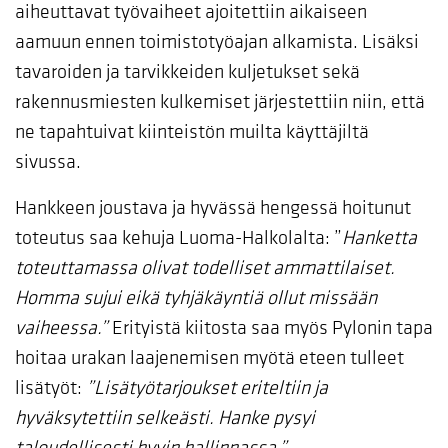
aiheuttavat työvaiheet ajoitettiin aikaiseen
aamuun ennen toimistotyöajan alkamista. Lisäksi
tavaroiden ja tarvikkeiden kuljetukset sekä
rakennusmiesten kulkemiset järjestettiin niin, että
ne tapahtuivat kiinteistön muilta käyttäjiltä
sivussa.
Hankkeen joustava ja hyvässä hengessä hoitunut
toteutus saa kehuja Luoma-Halkolalta: ”
Hanketta
toteuttamassa olivat todelliset ammattilaiset.
Homma sujui eikä tyhjäkäyntiä ollut missään
vaiheessa.”
Erityistä kiitosta saa myös Pylonin tapa
hoitaa urakan laajenemisen myötä eteen tulleet
lisätyöt:
”Lisätyötarjoukset eriteltiin ja
hyväksytettiin selkeästi. Hanke pysyi