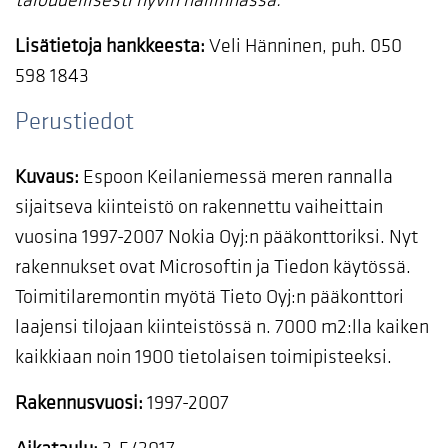
taloudellisesti hyvin hallinnassa.”
Lisätietoja hankkeesta:
Veli Hänninen, puh. 050
598 1843
Perustiedot
Kuvaus:
Espoon Keilaniemessä meren rannalla
sijaitseva kiinteistö on rakennettu vaiheittain
vuosina 1997-2007 Nokia Oyj:n pääkonttoriksi. Nyt
rakennukset ovat Microsoftin ja Tiedon käytössä.
Toimitilaremontin myötä Tieto Oyj:n pääkonttori
laajensi tilojaan kiinteistössä n. 7000 m2:lla kaiken
kaikkiaan noin 1900 tietolaisen toimipisteeksi.
Rakennusvuosi:
1997-2007