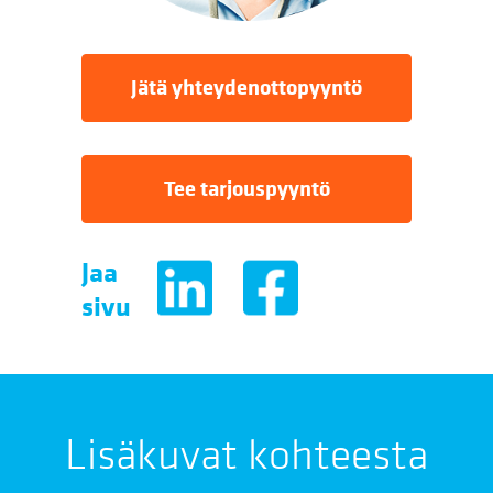
Jätä yhteydenottopyyntö
Tee tarjouspyyntö
Jaa
sivu
Lisäkuvat kohteesta