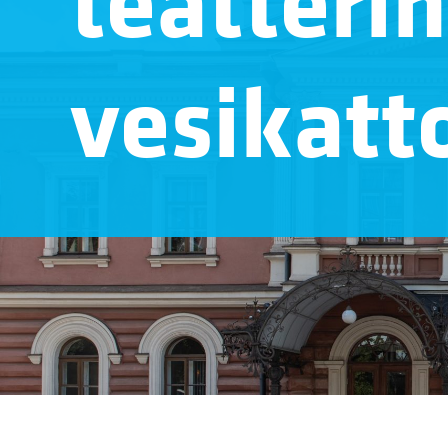
teatterin
vesikatt