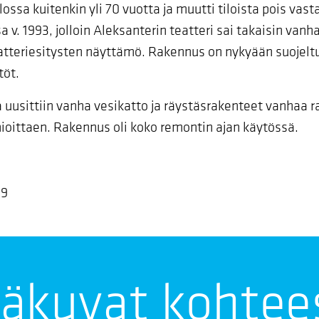
ossa kuitenkin yli 70 vuotta ja muutti tiloista pois vas
 v. 1993, jolloin Aleksanterin teatteri sai takaisin van
 teatteriesitysten näyttämö. Rakennus on nykyään suojeltu
töt.
uusittiin vanha vesikatto ja räystäsrakenteet vanhaa r
nioittaen. Rakennus oli koko remontin ajan käytössä.
19
säkuvat kohtee