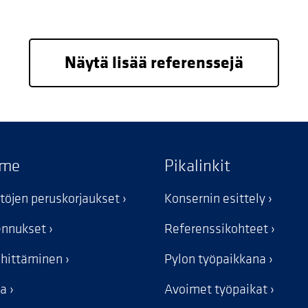
Näytä lisää referenssejä
mme
Pikalinkit
stöjen peruskorjaukset
Konsernin esittely
kennukset
Referenssikohteet
ehittäminen
Pylon työpaikkana
ka
Avoimet työpaikat