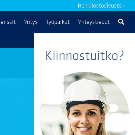
Henkilöstösivusto ›
renssit
Yritys
Työpaikat
Yhteystiedot
Kiinnostuitko?