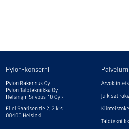
Pylon-konserni
Palvelu
Pylon Rakennus Oy
Arvokiintei
Pylon Talotekniikka Oy
Julkiset ra
Helsingin Siivous-10 Oy
Eliel Saarisen tie 2, 2 krs.
Kiinteistök
00400 Helsinki
Talotekniik