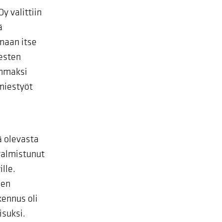
y valittiin
ä
amaan itse
iesten
ommaksi
miestyöt
ä olevasta
valmistunut
lle.
nen
ennus oli
isuksi.