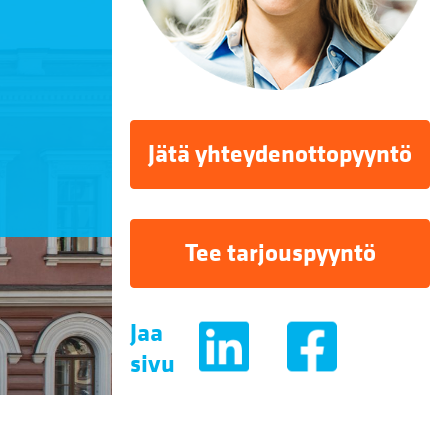
Jätä yhteydenottopyyntö
Tee tarjouspyyntö
Jaa
sivu