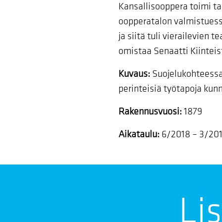
Kansallisooppera toimi tal
oopperatalon valmistuessa
ja siitä tuli vierailevien
omistaa Senaatti Kiinteis
Kuvaus:
Suojelukohteessa 
perinteisiä työtapoja kun
Rakennusvuosi:
1879
Aikataulu:
6/2018 – 3/20
Li