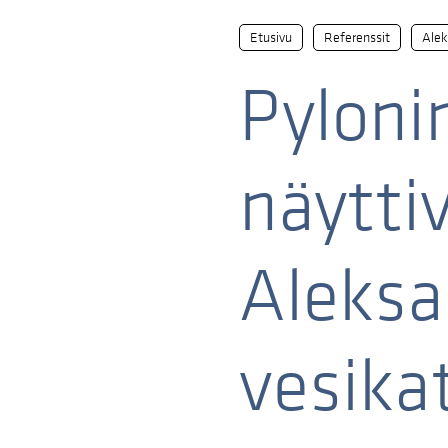
Etusivu
Referenssit
Alek
Pyloni
näytti
Aleksa
vesikat