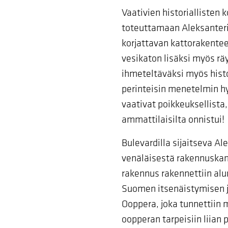
Vaativien historiallisten 
toteuttamaan Aleksanteri
korjattavan kattorakentee
vesikaton lisäksi myös rä
ihmeteltäväksi myös histo
perinteisin menetelmin h
vaativat poikkeuksellista,
ammattilaisilta onnistui!
Bulevardilla sijaitseva Al
venäläisestä rakennuskann
rakennus rakennettiin alun
Suomen itsenäistymisen j
Ooppera, joka tunnettiin
oopperan tarpeisiin liian p