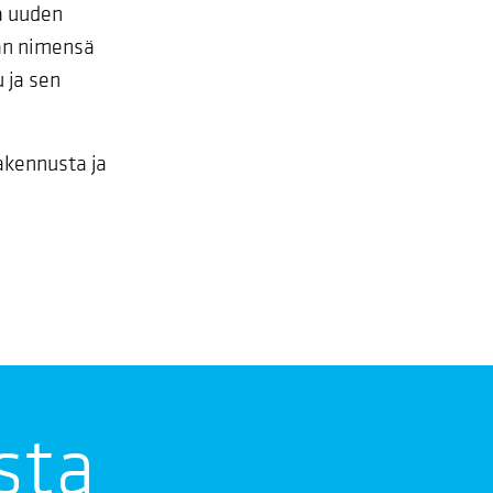
ta uuden
han nimensä
 ja sen
akennusta ja
sta