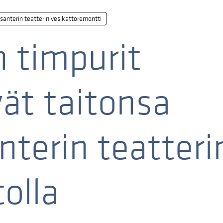
santerin teatterin vesikattoremontti
n timpurit
vät taitonsa
nterin teatteri
olla