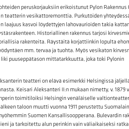
kohteiden peruskorjauksiin erikoistunut Pylon Rakennus O
n teatterin vesikattoremonttia. Purkutöiden yhteydess
n laajuus kasvoi löydettyjen lahovaurioiden takia katt
ystäsrakenteen. Historiallinen rakennus tarjosi kirvesm
riallisia rakenteita. Räystäitä korjattiinkin lopulta eh
yödyntäen mm. tervaa ja tuohta. Myös vesikaton kirves
 liki puuseppätason mittatarkkuutta, joka toki Pylonin
eksanterin teatteri on elävä esimerkki Helsingissä jäljell
asta. Keisari Aleksanteri II:n mukaan nimetty, v. 1879 
perin toimitiloiksi Helsingin venäläiselle valtionteatteri
älkeen taloon muutti vuonna 1911 perustettu Suomalai
 myöhemmin Suomen Kansallisoopperana. Bulevardin rak
ieni ja tarkoitettu alun perinkin vain väliaikaiseksi ratka